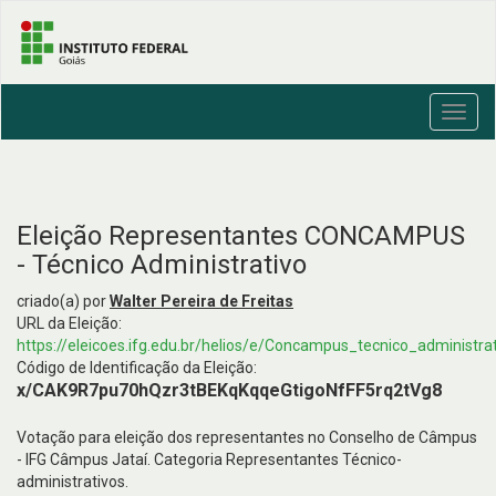
Toggl
navig
Eleição Representantes CONCAMPUS
- Técnico Administrativo
criado(a) por
Walter Pereira de Freitas
URL da Eleição:
https://eleicoes.ifg.edu.br/helios/e/Concampus_tecnico_administr
Código de Identificação da Eleição:
x/CAK9R7pu70hQzr3tBEKqKqqeGtigoNfFF5rq2tVg8
Votação para eleição dos representantes no Conselho de Câmpus
- IFG Câmpus Jataí. Categoria Representantes Técnico-
administrativos.