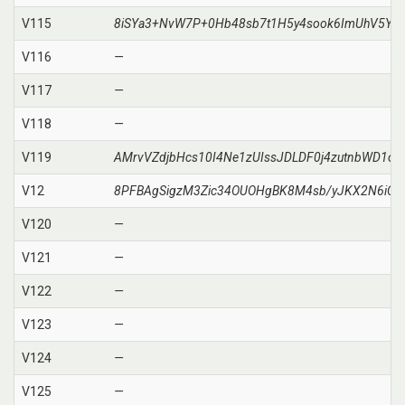
V115
8iSYa3+NvW7P+0Hb48sb7t1H5y4sook6ImUhV5YM
V116
—
V117
—
V118
—
V119
AMrvVZdjbHcs10I4Ne1zUIssJDLDF0j4zutnbWD1ok
V12
8PFBAgSigzM3Zic34OUOHgBK8M4sb/yJKX2N6iC
V120
—
V121
—
V122
—
V123
—
V124
—
V125
—