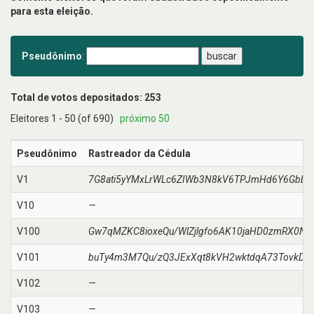
para esta eleição.
Pseudônimo
:
Total de votos depositados: 253
Eleitores 1 - 50 (of 690)
próximo 50
Pseudônimo
Rastreador da Cédula
V1
7G8ati5yYMxLrWLc6ZIWb3N8kV6TPJmHd6Y6Gbbbl
V10
—
V100
Gw7qMZKC8ioxeQu/WlZjlgfo6AK10jaHD0zmRX0N9
V101
buTy4m3M7Qu/zQ3JExXqt8kVH2wktdqA73TovkDe
V102
—
V103
—