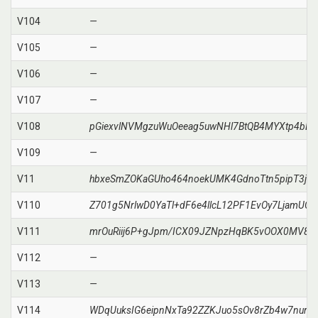
V104
—
V105
—
V106
—
V107
—
V108
pGiexvlNVMgzuWuOeeag5uwNHl7BtQB4MYXtp4bLO
V109
—
V11
hbxeSmZOKaGUho464noekUMK4GdnoTtn5pipT3jQ
V110
Z701g5NrlwD0YaTl+dF6e4llcL12PF1EvOy7LjamUCY
V111
mrOuRiij6P+gJpm/ICX09JZNpzHqBK5vOOX0MV8R
V112
—
V113
—
V114
WDqUuksIG6eipnNxTa92ZZKJuo5sOv8rZb4w7nur3