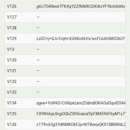
V126
g6c7O4RenkTFKXqY2ZfNNIKO2KiKxYFYbrb6hl4s79
V127
—
V128
—
V129
LxDC+j+SJvYJqh+XiOt4cA6Vs/wcFLbAHiM32kCF6T
V13
—
V130
—
V131
—
V132
—
V133
—
V134
qgee+YsW43/CIXkpkLkmZOdmBOKAOul3qxR3fAlq
V135
FIPRHAqxSngOGbZ3KtIcaiodYpFM4596FbyM1s7VG
V136
z1T9nA3g5YdNMKDkFJprNlT8eeiyQKX1RBRWdL2Z