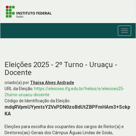
Toggl
navig
Eleições 2025 - 2º Turno - Uruaçu -
Docente
criado(a) por
Thaisa Alves Andrade
URL da Eleição:
https://eleicoes.ifg.edu.br/helios/e/eleicoes25-
2turno-uruacu-docente
Código de Identificação da Eleição:
mdqRVpmUYymtsY2VxPDN0zoBdUtZBPFmHAm3+Sckp
KA
Eleições para escolha dos ocupantes dos cargos de Reitor(a) e
Diretores(as)-Gerais dos Câmpus Águas Lindas de Goiás,